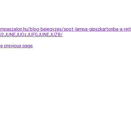
ampaszalon.hu/blog-bejegyzes/spot-lampa-gipszkartonba-a-rej
JUU2JUNEJUQzJUFGJUNEJUZB/
.
he previous page
.