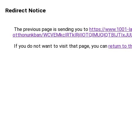
Redirect Notice
The previous page is sending you to
https://www.1001-l
otthonunkban/WCVEMkclRTklRjIlOTQlMUQlQTBlJTIx
If you do not want to visit that page, you can
return to t