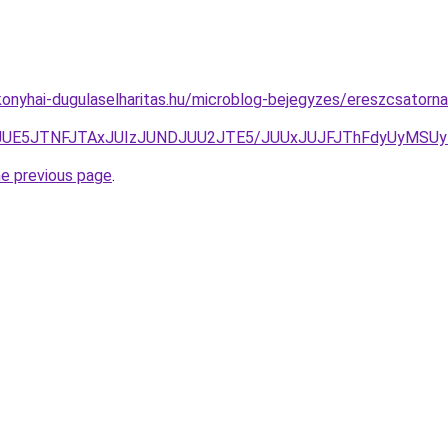
onyhai-dugulaselharitas.hu/microblog-bejegyzes/ereszcsatorna
Q2FlJUE5JTNFJTAxJUIzJUNDJUU2JTE5/JUUxJUJFJThFdyUy
he previous page
.