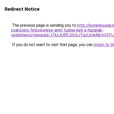
Redirect Notice
The previous page is sending you to
http://komplexweb.k
szakszeru-felszerelese-amit-tudnia-kell-a-hazanak-
vedelmerol/visegrad/JTkxJUREJUUxJTgzLiUwNiUy
If you do not want to visit that page, you can
return to t